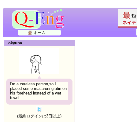
ホーム
okyuna
I'm a careless person,so I
placed some macaroni gratin on
his forehead instead of a wet
towel.
(最終ログインは3日以上)