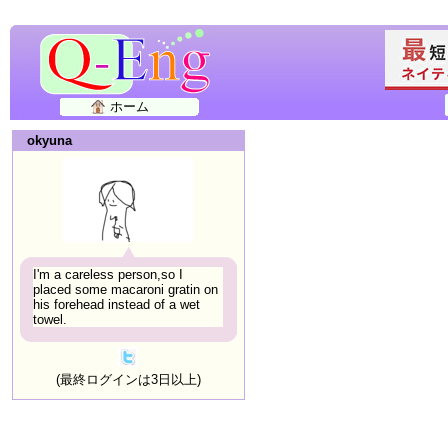
ホーム
okyuna
I'm a careless person,so I
placed some macaroni gratin on
his forehead instead of a wet
towel.
(最終ログインは3日以上)