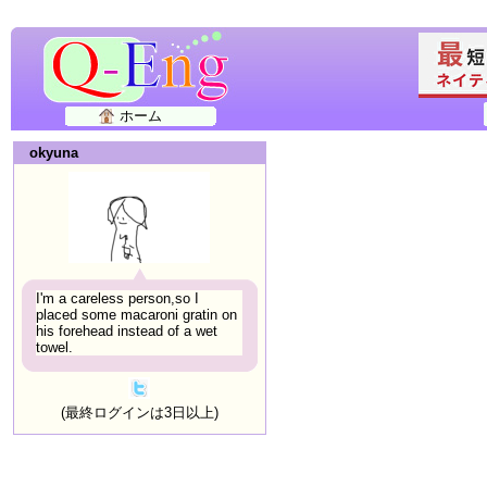
ホーム
okyuna
I'm a careless person,so I
placed some macaroni gratin on
his forehead instead of a wet
towel.
(最終ログインは3日以上)