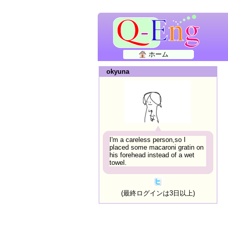
ホーム
okyuna
I'm a careless person,so I
placed some macaroni gratin on
his forehead instead of a wet
towel.
(最終ログインは3日以上)