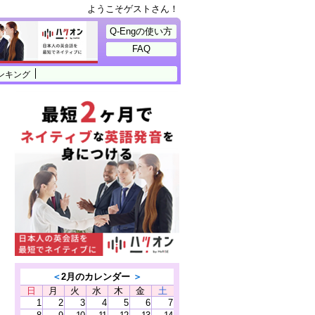
ようこそゲストさん！
Q-Engの使い方
FAQ
ンキング
＜
2月のカレンダー
＞
日
月
火
水
木
金
土
1
2
3
4
5
6
7