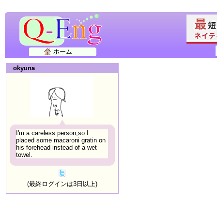
ホーム
okyuna
I'm a careless person,so I
placed some macaroni gratin on
his forehead instead of a wet
towel.
(最終ログインは3日以上)