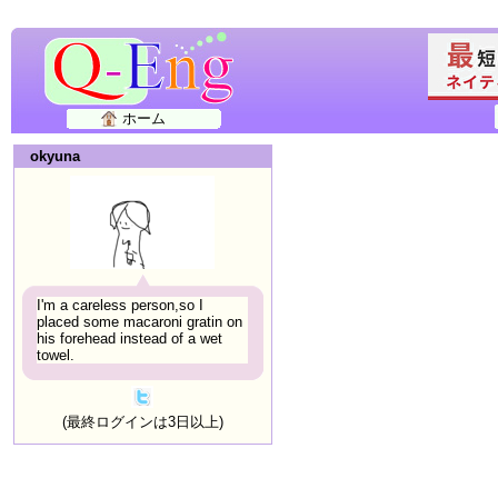
ホーム
okyuna
I'm a careless person,so I
placed some macaroni gratin on
his forehead instead of a wet
towel.
(最終ログインは3日以上)