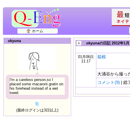
ホーム
okyuna
okyunaの日記 2012年1月
箱根
01月06日
11:17
大涌谷から撮っ
I'm a careless person,so I
コメント(9)
| 総
placed some macaroni gratin on
his forehead instead of a wet
towel.
(最終ログインは3日以上)