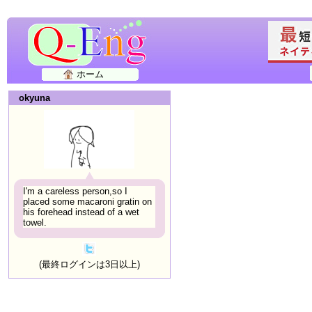
ホーム
okyuna
I'm a careless person,so I
placed some macaroni gratin on
his forehead instead of a wet
towel.
(最終ログインは3日以上)