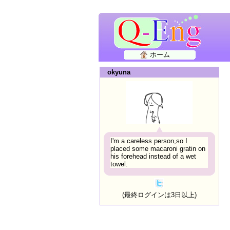
ホーム
okyuna
I'm a careless person,so I
placed some macaroni gratin on
his forehead instead of a wet
towel.
(最終ログインは3日以上)