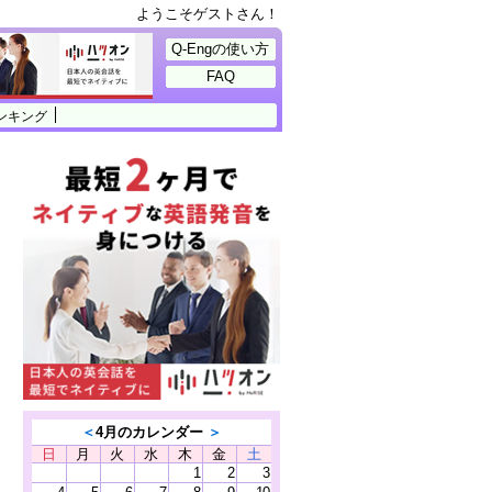
ようこそゲストさん！
Q-Engの使い方
FAQ
ンキング
＜
4月のカレンダー
＞
日
月
火
水
木
金
土
1
2
3