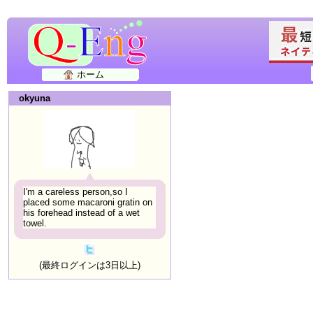
ホーム
okyuna
I'm a careless person,so I
placed some macaroni gratin on
his forehead instead of a wet
towel.
(最終ログインは3日以上)