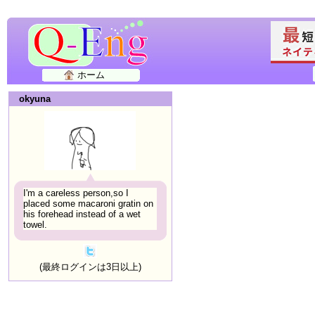
ホーム
okyuna
I'm a careless person,so I
placed some macaroni gratin on
his forehead instead of a wet
towel.
(最終ログインは3日以上)