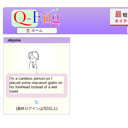
ホーム
okyuna
I'm a careless person,so I
placed some macaroni gratin on
his forehead instead of a wet
towel.
(最終ログインは3日以上)