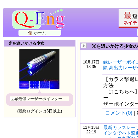
ホーム
光を追いかける少女
光を追いかける少女の
緑レーザーポイ
10月17日
18:35
除 高出力レー
【カラス撃退
方法
，はこちらへ︎
ー
世界最強レーザーポインター
ザーポインター】 ht
(最終ログインは3日以上)
コメント(0)
|
最新カラスレー
11月13日
22:19
インタでハト撃