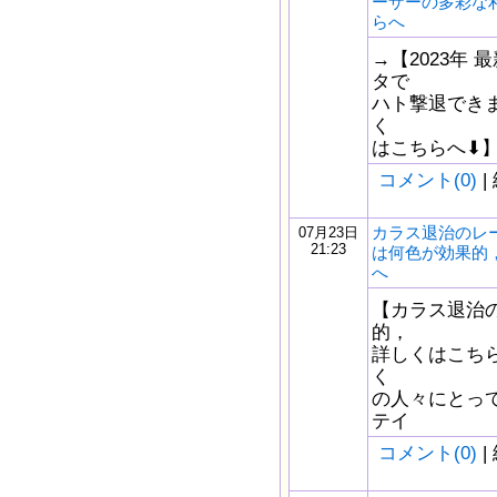
ーザーの多彩な
らへ
→【2023年
タで
ハト撃退でき
く
はこちらへ⬇︎】 ht
コメント(0)
|
カラス退治のレ
07月23日
21:23
は何色が効果的
へ
【カラス退治
的，
詳しくはこちら
く
の人々にとっ
テイ
コメント(0)
|