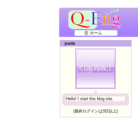
ホーム
yuuta
Hello! I start this blog site.
(最終ログインは3日以上)