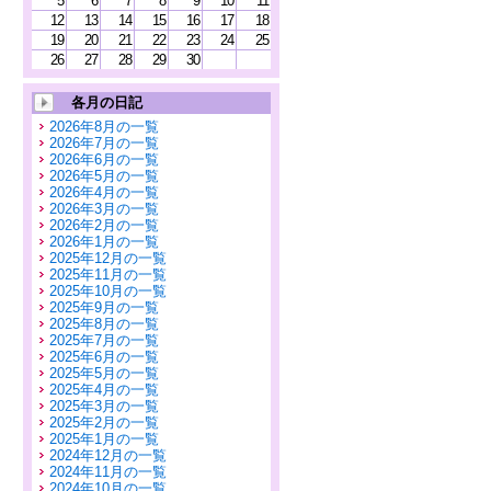
5
6
7
8
9
10
11
12
13
14
15
16
17
18
19
20
21
22
23
24
25
26
27
28
29
30
各月の日記
2026年8月の一覧
2026年7月の一覧
2026年6月の一覧
2026年5月の一覧
2026年4月の一覧
2026年3月の一覧
2026年2月の一覧
2026年1月の一覧
2025年12月の一覧
2025年11月の一覧
2025年10月の一覧
2025年9月の一覧
2025年8月の一覧
2025年7月の一覧
2025年6月の一覧
2025年5月の一覧
2025年4月の一覧
2025年3月の一覧
2025年2月の一覧
2025年1月の一覧
2024年12月の一覧
2024年11月の一覧
2024年10月の一覧