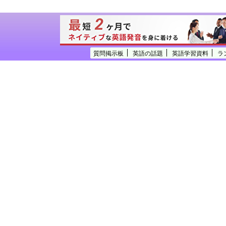
質問掲示板
英語の話題
英語学習資料
ラ