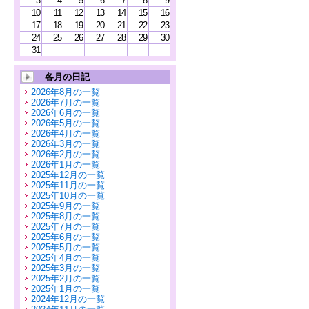
3
4
5
6
7
8
9
10
11
12
13
14
15
16
17
18
19
20
21
22
23
24
25
26
27
28
29
30
31
各月の日記
2026年8月の一覧
2026年7月の一覧
2026年6月の一覧
2026年5月の一覧
2026年4月の一覧
2026年3月の一覧
2026年2月の一覧
2026年1月の一覧
2025年12月の一覧
2025年11月の一覧
2025年10月の一覧
2025年9月の一覧
2025年8月の一覧
2025年7月の一覧
2025年6月の一覧
2025年5月の一覧
2025年4月の一覧
2025年3月の一覧
2025年2月の一覧
2025年1月の一覧
2024年12月の一覧