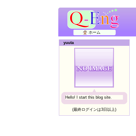
ホーム
yuuta
Hello! I start this blog site.
(最終ログインは3日以上)