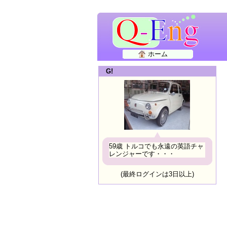
ホーム
G!
59歳 トルコでも永遠の英語チャ
レンジャーです・・・
(最終ログインは3日以上)