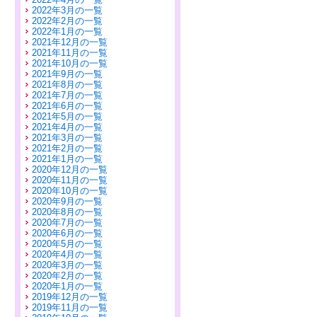
2022年3月の一覧
2022年2月の一覧
2022年1月の一覧
2021年12月の一覧
2021年11月の一覧
2021年10月の一覧
2021年9月の一覧
2021年8月の一覧
2021年7月の一覧
2021年6月の一覧
2021年5月の一覧
2021年4月の一覧
2021年3月の一覧
2021年2月の一覧
2021年1月の一覧
2020年12月の一覧
2020年11月の一覧
2020年10月の一覧
2020年9月の一覧
2020年8月の一覧
2020年7月の一覧
2020年6月の一覧
2020年5月の一覧
2020年4月の一覧
2020年3月の一覧
2020年2月の一覧
2020年1月の一覧
2019年12月の一覧
2019年11月の一覧