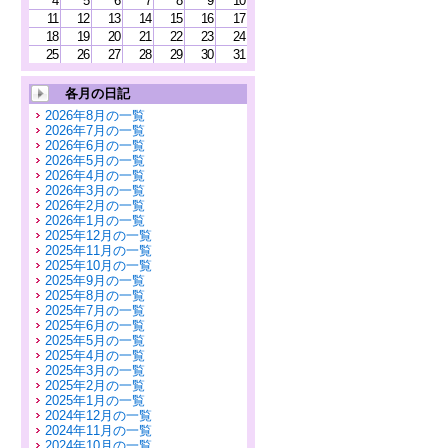
4
5
6
7
8
9
10
11
12
13
14
15
16
17
18
19
20
21
22
23
24
25
26
27
28
29
30
31
各月の日記
2026年8月の一覧
2026年7月の一覧
2026年6月の一覧
2026年5月の一覧
2026年4月の一覧
2026年3月の一覧
2026年2月の一覧
2026年1月の一覧
2025年12月の一覧
2025年11月の一覧
2025年10月の一覧
2025年9月の一覧
2025年8月の一覧
2025年7月の一覧
2025年6月の一覧
2025年5月の一覧
2025年4月の一覧
2025年3月の一覧
2025年2月の一覧
2025年1月の一覧
2024年12月の一覧
2024年11月の一覧
2024年10月の一覧