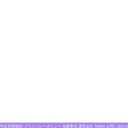
FAQ
利用規約
プライバシーポリシー
免責事項
運営会社
Twitter
お問い合わ