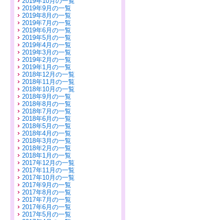
2019年10月の一覧
2019年9月の一覧
2019年8月の一覧
2019年7月の一覧
2019年6月の一覧
2019年5月の一覧
2019年4月の一覧
2019年3月の一覧
2019年2月の一覧
2019年1月の一覧
2018年12月の一覧
2018年11月の一覧
2018年10月の一覧
2018年9月の一覧
2018年8月の一覧
2018年7月の一覧
2018年6月の一覧
2018年5月の一覧
2018年4月の一覧
2018年3月の一覧
2018年2月の一覧
2018年1月の一覧
2017年12月の一覧
2017年11月の一覧
2017年10月の一覧
2017年9月の一覧
2017年8月の一覧
2017年7月の一覧
2017年6月の一覧
2017年5月の一覧