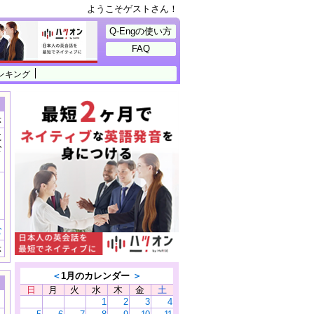
ようこそゲストさん！
Q-Engの使い方
FAQ
ンキング
示
に
公
）
む
示
＜
1月のカレンダー
＞
日
月
火
水
木
金
土
1
2
3
4