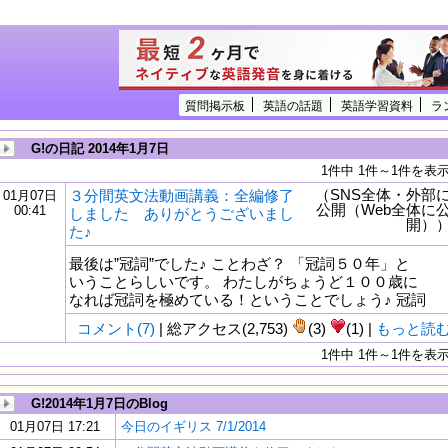
質問掲示板
英語の話題
英語学習資料
ラ
G!の日記 2014年1月7日
1件中 1件～1件を表
（SNS全体・外部
３分間英文法動画講義：全編修了
01月07日
公開（Web全体に
00:41
しました ありがとうございまし
開）
た♪
最後は”冠詞”でした♪ ことわざ？ 「冠詞５０年」と
いうことらしいです。 わたしがちょうど１００歳に
なれば冠詞を極めている！ということでしょう♪ 冠詞
コメント(7)
| 総アクセス(2,753)
(3)
(1) |
もっと読
1件中 1件～1件を表
G!2014年1月7日のBlog
01月07日 17:21
今日のイギリス 7/1/2014