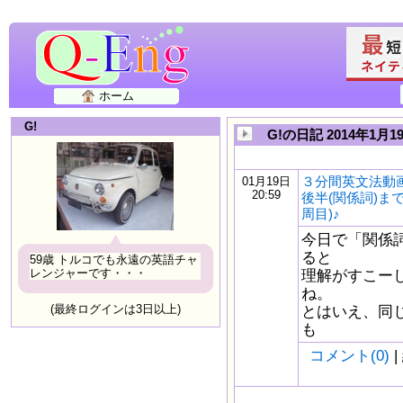
ホーム
G!
G!の日記 2014年1月1
３分間英文法動
01月19日
20:59
後半(関係詞)ま
周目)♪
今日で「関係詞
ると
59歳 トルコでも永遠の英語チャ
レンジャーです・・・
理解がすこー
ね。
(最終ログインは3日以上)
とはいえ、同
も
コメント(0)
|