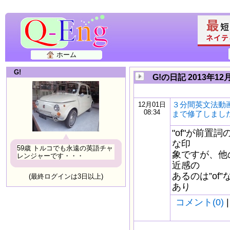
ホーム
G!
G!の日記 2013年12
３分間英文法動画
12月01日
08:34
まで修了しまし
"of"が前置
な印
59歳 トルコでも永遠の英語チャ
象ですが、他
レンジャーです・・・
近感の
あるのは”of
(最終ログインは3日以上)
あり
コメント(0)
|