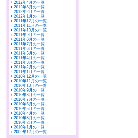
2012年4月の一覧
2012年3月の一覧
2012年2月の一覧
2012年1月の一覧
2011年12月の一覧
2011年11月の一覧
2011年10月の一覧
2011年9月の一覧
2011年8月の一覧
2011年7月の一覧
2011年6月の一覧
2011年5月の一覧
2011年4月の一覧
2011年3月の一覧
2011年2月の一覧
2011年1月の一覧
2010年12月の一覧
2010年11月の一覧
2010年10月の一覧
2010年9月の一覧
2010年8月の一覧
2010年7月の一覧
2010年6月の一覧
2010年5月の一覧
2010年4月の一覧
2010年3月の一覧
2010年2月の一覧
2010年1月の一覧
2009年12月の一覧