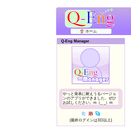
ホーム
Q-Eng Manager
やっと発表に耐えうるバージョ
ンのアプリができました。ぜひ
お試しください。m（_ _）m
(最終ログインは3日以上)