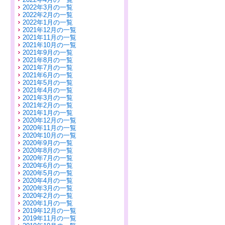
2022年3月の一覧
2022年2月の一覧
2022年1月の一覧
2021年12月の一覧
2021年11月の一覧
2021年10月の一覧
2021年9月の一覧
2021年8月の一覧
2021年7月の一覧
2021年6月の一覧
2021年5月の一覧
2021年4月の一覧
2021年3月の一覧
2021年2月の一覧
2021年1月の一覧
2020年12月の一覧
2020年11月の一覧
2020年10月の一覧
2020年9月の一覧
2020年8月の一覧
2020年7月の一覧
2020年6月の一覧
2020年5月の一覧
2020年4月の一覧
2020年3月の一覧
2020年2月の一覧
2020年1月の一覧
2019年12月の一覧
2019年11月の一覧