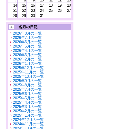
7
8
9
10
11
12
13
14
15
16
17
18
19
20
21
22
23
24
25
26
27
28
29
30
31
各月の日記
2026年8月の一覧
2026年7月の一覧
2026年6月の一覧
2026年5月の一覧
2026年4月の一覧
2026年3月の一覧
2026年2月の一覧
2026年1月の一覧
2025年12月の一覧
2025年11月の一覧
2025年10月の一覧
2025年9月の一覧
2025年8月の一覧
2025年7月の一覧
2025年6月の一覧
2025年5月の一覧
2025年4月の一覧
2025年3月の一覧
2025年2月の一覧
2025年1月の一覧
2024年12月の一覧
2024年11月の一覧
2024年10月の一覧