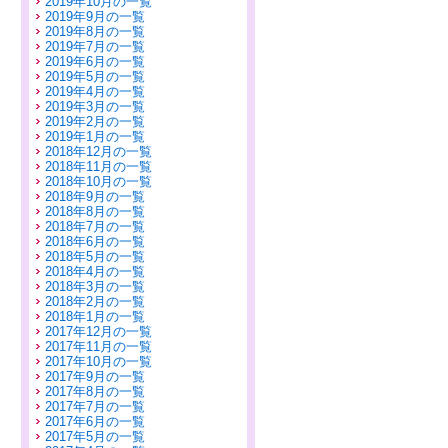
2019年10月の一覧
2019年9月の一覧
2019年8月の一覧
2019年7月の一覧
2019年6月の一覧
2019年5月の一覧
2019年4月の一覧
2019年3月の一覧
2019年2月の一覧
2019年1月の一覧
2018年12月の一覧
2018年11月の一覧
2018年10月の一覧
2018年9月の一覧
2018年8月の一覧
2018年7月の一覧
2018年6月の一覧
2018年5月の一覧
2018年4月の一覧
2018年3月の一覧
2018年2月の一覧
2018年1月の一覧
2017年12月の一覧
2017年11月の一覧
2017年10月の一覧
2017年9月の一覧
2017年8月の一覧
2017年7月の一覧
2017年6月の一覧
2017年5月の一覧