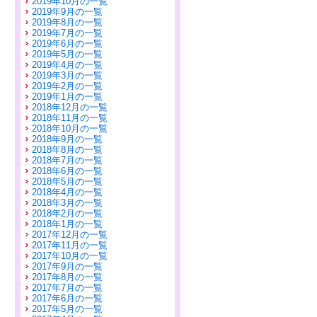
2019年10月の一覧
2019年9月の一覧
2019年8月の一覧
2019年7月の一覧
2019年6月の一覧
2019年5月の一覧
2019年4月の一覧
2019年3月の一覧
2019年2月の一覧
2019年1月の一覧
2018年12月の一覧
2018年11月の一覧
2018年10月の一覧
2018年9月の一覧
2018年8月の一覧
2018年7月の一覧
2018年6月の一覧
2018年5月の一覧
2018年4月の一覧
2018年3月の一覧
2018年2月の一覧
2018年1月の一覧
2017年12月の一覧
2017年11月の一覧
2017年10月の一覧
2017年9月の一覧
2017年8月の一覧
2017年7月の一覧
2017年6月の一覧
2017年5月の一覧