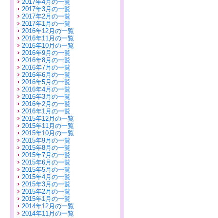
2017年4月の一覧
2017年3月の一覧
2017年2月の一覧
2017年1月の一覧
2016年12月の一覧
2016年11月の一覧
2016年10月の一覧
2016年9月の一覧
2016年8月の一覧
2016年7月の一覧
2016年6月の一覧
2016年5月の一覧
2016年4月の一覧
2016年3月の一覧
2016年2月の一覧
2016年1月の一覧
2015年12月の一覧
2015年11月の一覧
2015年10月の一覧
2015年9月の一覧
2015年8月の一覧
2015年7月の一覧
2015年6月の一覧
2015年5月の一覧
2015年4月の一覧
2015年3月の一覧
2015年2月の一覧
2015年1月の一覧
2014年12月の一覧
2014年11月の一覧