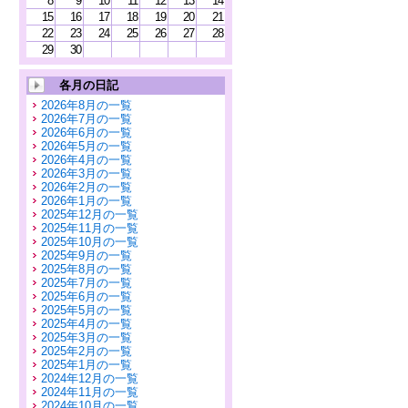
8
9
10
11
12
13
14
15
16
17
18
19
20
21
22
23
24
25
26
27
28
29
30
各月の日記
2026年8月の一覧
2026年7月の一覧
2026年6月の一覧
2026年5月の一覧
2026年4月の一覧
2026年3月の一覧
2026年2月の一覧
2026年1月の一覧
2025年12月の一覧
2025年11月の一覧
2025年10月の一覧
2025年9月の一覧
2025年8月の一覧
2025年7月の一覧
2025年6月の一覧
2025年5月の一覧
2025年4月の一覧
2025年3月の一覧
2025年2月の一覧
2025年1月の一覧
2024年12月の一覧
2024年11月の一覧
2024年10月の一覧