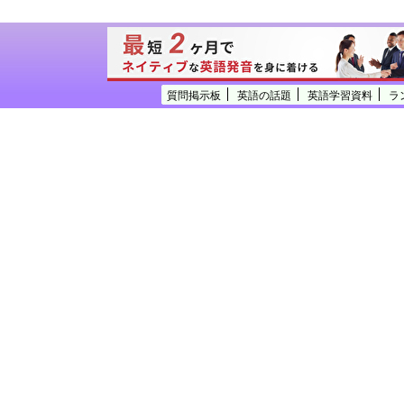
質問掲示板
英語の話題
英語学習資料
ラ