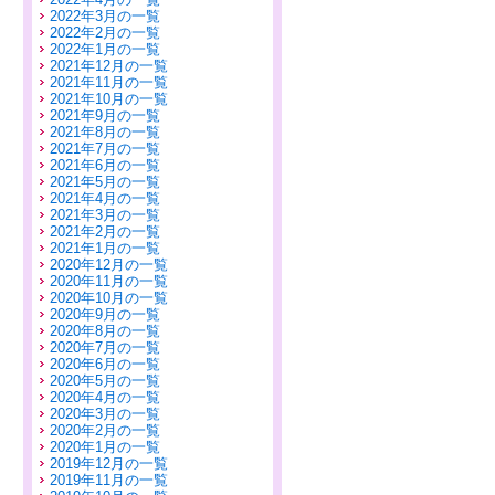
2022年3月の一覧
2022年2月の一覧
2022年1月の一覧
2021年12月の一覧
2021年11月の一覧
2021年10月の一覧
2021年9月の一覧
2021年8月の一覧
2021年7月の一覧
2021年6月の一覧
2021年5月の一覧
2021年4月の一覧
2021年3月の一覧
2021年2月の一覧
2021年1月の一覧
2020年12月の一覧
2020年11月の一覧
2020年10月の一覧
2020年9月の一覧
2020年8月の一覧
2020年7月の一覧
2020年6月の一覧
2020年5月の一覧
2020年4月の一覧
2020年3月の一覧
2020年2月の一覧
2020年1月の一覧
2019年12月の一覧
2019年11月の一覧