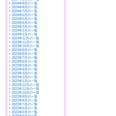
2024年9月の一覧
2024年8月の一覧
2024年7月の一覧
2024年6月の一覧
2024年5月の一覧
2024年4月の一覧
2024年3月の一覧
2024年2月の一覧
2024年1月の一覧
2023年12月の一覧
2023年11月の一覧
2023年10月の一覧
2023年9月の一覧
2023年8月の一覧
2023年7月の一覧
2023年6月の一覧
2023年5月の一覧
2023年4月の一覧
2023年3月の一覧
2023年2月の一覧
2023年1月の一覧
2022年12月の一覧
2022年11月の一覧
2022年10月の一覧
2022年9月の一覧
2022年8月の一覧
2022年7月の一覧
2022年6月の一覧
2022年5月の一覧
2022年4月の一覧