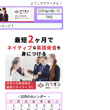
ようこそゲストさん！
Q-Engの使い方
FAQ
ンキング
＜
12月のカレンダー
＞
日
月
火
水
木
金
土
1
2
3
4
5
6
7