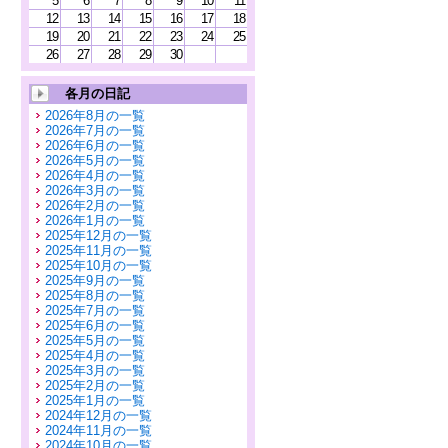
5
6
7
8
9
10
11
12
13
14
15
16
17
18
19
20
21
22
23
24
25
26
27
28
29
30
各月の日記
2026年8月の一覧
2026年7月の一覧
2026年6月の一覧
2026年5月の一覧
2026年4月の一覧
2026年3月の一覧
2026年2月の一覧
2026年1月の一覧
2025年12月の一覧
2025年11月の一覧
2025年10月の一覧
2025年9月の一覧
2025年8月の一覧
2025年7月の一覧
2025年6月の一覧
2025年5月の一覧
2025年4月の一覧
2025年3月の一覧
2025年2月の一覧
2025年1月の一覧
2024年12月の一覧
2024年11月の一覧
2024年10月の一覧