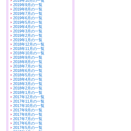
2019年10月の一覧
2019年9月の一覧
2019年8月の一覧
2019年7月の一覧
2019年6月の一覧
2019年5月の一覧
2019年4月の一覧
2019年3月の一覧
2019年2月の一覧
2019年1月の一覧
2018年12月の一覧
2018年11月の一覧
2018年10月の一覧
2018年9月の一覧
2018年8月の一覧
2018年7月の一覧
2018年6月の一覧
2018年5月の一覧
2018年4月の一覧
2018年3月の一覧
2018年2月の一覧
2018年1月の一覧
2017年12月の一覧
2017年11月の一覧
2017年10月の一覧
2017年9月の一覧
2017年8月の一覧
2017年7月の一覧
2017年6月の一覧
2017年5月の一覧