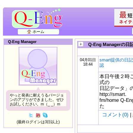
ホーム
Q-Eng Manager
Q-Eng Managerの日
smart提供の
04月01日
18:44
認
本日午後２時ごろ、
式の
日記データ」
http://smart.
やっと発表に耐えうるバージョ
fm/home Q
ンのアプリができました。ぜひ
お試しください。m（_ _）m
た
コメント(0)
|
(最終ログインは3日以上)