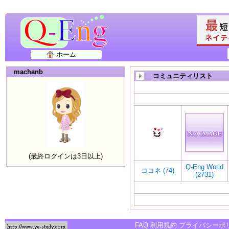
ホーム
machanb
コミュニティリスト
(最終ログインは3日以上)
Q-Eng World
ココネ (74)
(2731)
FAQ
利用規約
プライバシーポ