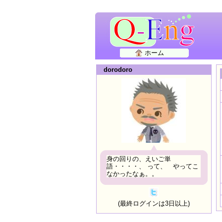
ホーム
dorodoro
身の回りの、えいご単
語・・・・、 って、 やってこ
なかったなぁ。。
(最終ログインは3日以上)