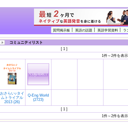
質問掲示板
英語の話題
英語学習資料
ラ
コミュニティリスト
[ 1 ]
1件～2件を表示
おさらい♪タイ
Q-Eng World
ムトライアル
(2723)
2013 (26)
[ 1 ]
1件～2件を表示