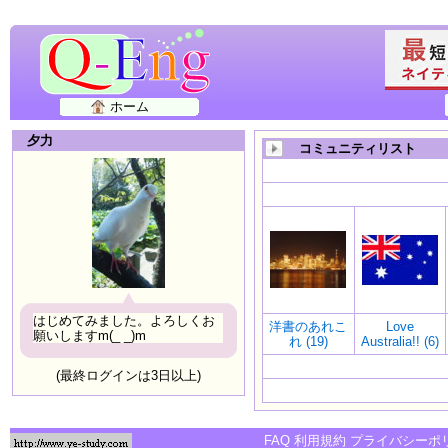
ホーム
夕力
コミュニティリスト
はじめてみました。よろしくお
洋書のあれこ
Love
願いしますm(_ _)m
れ (19)
Australia!! (6)
(最終ログインは3日以上)
FAQ
利用規約
プライバシーポ