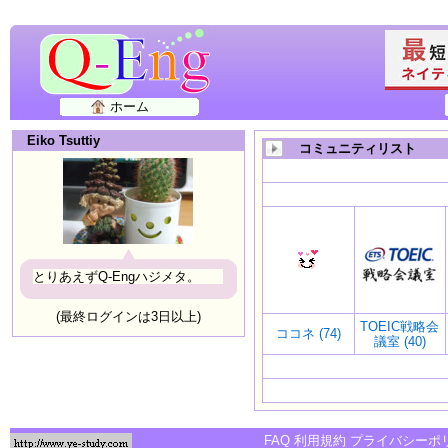
ホーム
Eiko Tsuttiy
コミュニティリスト
とりあえずQ-Engハジメタ。
(最終ログインは3日以上)
TOEIC戦略会
ココネ (74)
議室 (40)
FAQ
利用規約
プライバシーポ