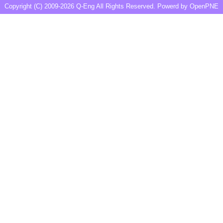
Copyright (C) 2009-2026
Q-Eng
All Rights Reserved. Powerd by
OpenPNE