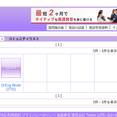
質問掲示板
英語の話題
英語学習資料
ラ
コミュニティリスト
[ 1 ]
1件～1件を表示
Q-Eng World
(2731)
[ 1 ]
1件～1件を表示
FAQ
利用規約
プライバシーポリシー
免責事項
運営会社
Twitter
お問い合わ