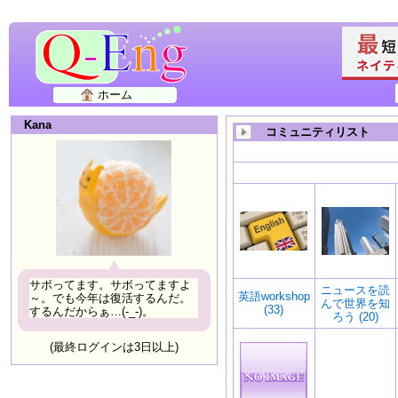
ホーム
Kana
コミュニティリスト
サボってます。サボってますよ
ニュースを読
英語workshop
～。でも今年は復活するんだ。
んで世界を知
(33)
するんだからぁ…(-_-)。
ろう (20)
(最終ログインは3日以上)