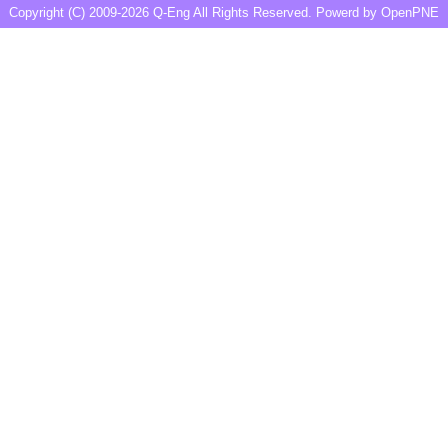
Copyright (C) 2009-2026
Q-Eng
All Rights Reserved. Powerd by
OpenPNE