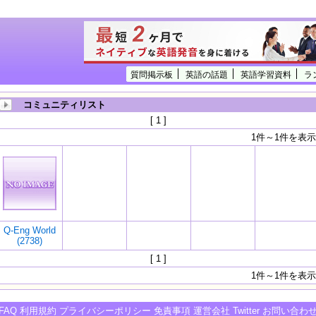
質問掲示板
英語の話題
英語学習資料
ラ
コミュニティリスト
[ 1 ]
1件～1件を表示
Q-Eng World
(2738)
[ 1 ]
1件～1件を表示
FAQ
利用規約
プライバシーポリシー
免責事項
運営会社
Twitter
お問い合わ