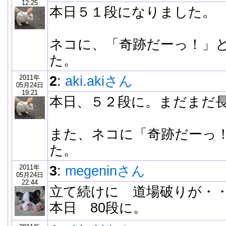
12:25
本日５１段になりました。
ネコに、「奇跡だーっ！」
た。
2011年
2
:
aki.akiさん
05月24日
19:21
本日、５２段に。まだまだ
また、ネコに「奇跡だーっ
た。
2011年
3
:
megeninさん
05月24日
22:44
立て続けに 道場破りが・
本日 80段に。