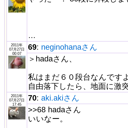
…
2011年
69
:
neginohanaさん
07月27日
00:07
＞hadaさん、
私はまだ６０段台なんです
自由落下したら、地面に激
2011年
70
:
aki.akiさん
07月27日
17:45
>>68 hadaさん
いいなー。