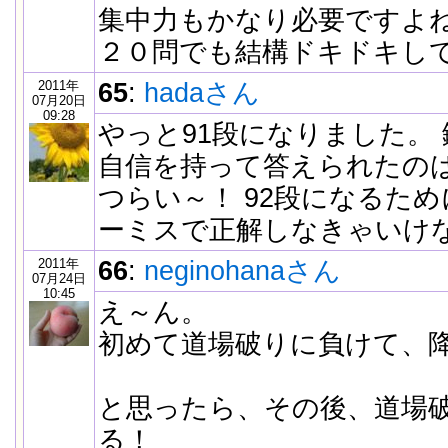
集中力もかなり必要ですよ
２０問でも結構ドキドキし
2011年
65
:
hadaさん
07月20日
09:28
やっと91段になりました。
自信を持って答えられたのは
つらい～！ 92段になるため
ーミスで正解しなきゃいけ
2011年
66
:
neginohanaさん
07月24日
10:45
え～ん。
初めて道場破りに負けて、
と思ったら、その後、道場
る！