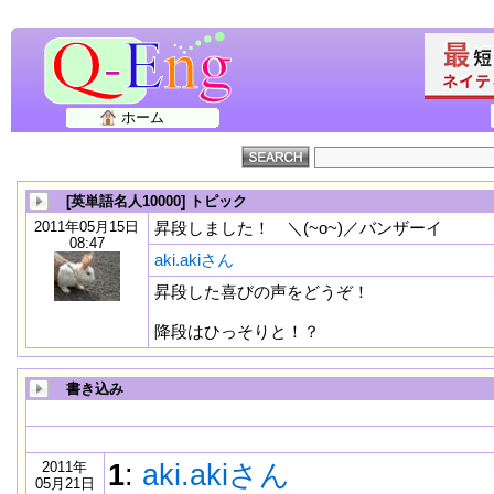
ホーム
[英単語名人10000] トピック
2011年05月15日
昇段しました！ ＼(~o~)／バンザーイ
08:47
aki.akiさん
昇段した喜びの声をどうぞ！
降段はひっそりと！？
書き込み
2011年
1
:
aki.akiさん
05月21日