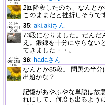
10:38
2回降段したのち、なんとか
このままだと挫折しそうで
2011年
35
:
aki.akiさん
06月23日
20:05
73段になりました。だんだ
え。鍛錬を十分にやらない
てきました・・。
2011年
36
:
hadaさん
06月24日
11:07
なんとか85段。 問題の半
出題かな？
記憶があやふやな単語は故
れにして、何度も出るよう