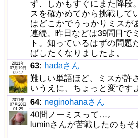
ず、しかもすぐにまた降段
スを確かめてから挑戦して
はどこかでうっかりミスが
連続。昨日などは39問目で
ト。知っているはずの問題だ
ばしたくなりましたよ。
2011年
63
:
hadaさん
07月19日
09:17
難しい単語ほど、ミスが許
いうえに、ちょっと変ですよ
2011年
64
:
neginohanaさん
07月20日
01:29
40問ノーミスって…。
luminさんが苦戦したのも