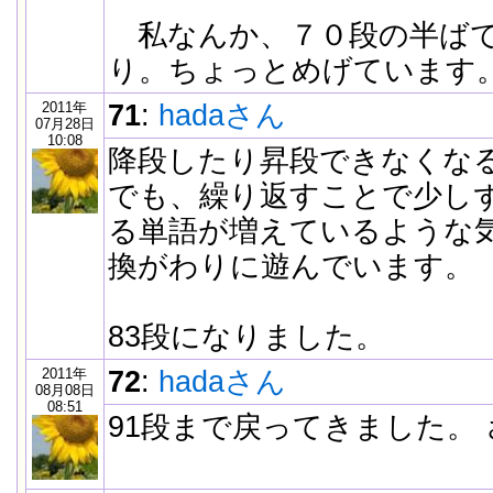
私なんか、７０段の半ばで
り。ちょっとめげています
2011年
71
:
hadaさん
07月28日
10:08
降段したり昇段できなくな
でも、繰り返すことで少し
る単語が増えているような
換がわりに遊んでいます。
83段になりました。
2011年
72
:
hadaさん
08月08日
08:51
91段まで戻ってきました。