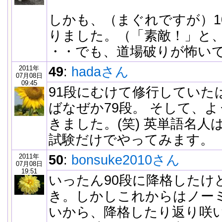
しかも、（まぐれですが）1
りました。（「素敵！」と
・・でも、道場破りが怖い
2011年
49
:
hadaさん
07月08日
09:45
91段にむけて修行していた
ばなぜか79段。 そして、よ
きました。(笑) 英単語名
試験だけでやってみます。
2011年
50
:
bonsuke2010さん
07月08日
19:51
いったん90段に降格したけ
き。しかしこれからはノー
いから、降格したり返り咲