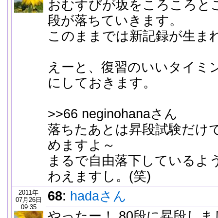
おむすびが坂をころころと
段が落ちていきます。
このままでは新記録が生ま
えーと、復習のいいタイミ
にしておきます。
>>66 neginohanaさん
落ちたあとは昇段試験だけ
めますよ～
まるで自由落下しているよ
わえますし。(笑)
2011年
68
:
hadaさん
07月26日
09:35
やったー！ 80段に昇段しま