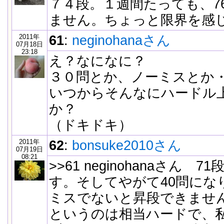
７４段。１週間たっても、7
ません。ちょっと限界を感
2011年
61
:
neginohanaさん
07月18日
23:18
え？なになに？
３０問とか、ノーミスとか
いつからそんなにハードル
か？
（ドキドキ）
2011年
62
:
bonsuke2010さん
07月19日
08:21
>>61 neginohanaさん 
す。そしてやがて40問にな
ミスでないと昇段できません
というのは相当ハードで、