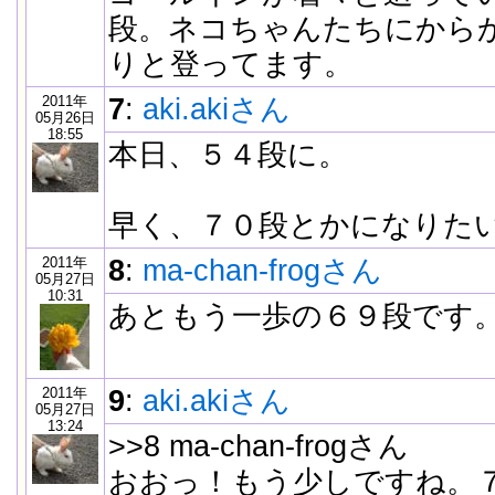
段。ネコちゃんたちにから
りと登ってます。
2011年
7
:
aki.akiさん
05月26日
18:55
本日、５４段に。
早く、７０段とかになりた
2011年
8
:
ma-chan-frogさん
05月27日
10:31
あともう一歩の６９段です
2011年
9
:
aki.akiさん
05月27日
13:24
>>8 ma-chan-frogさん
おおっ！もう少しですね。