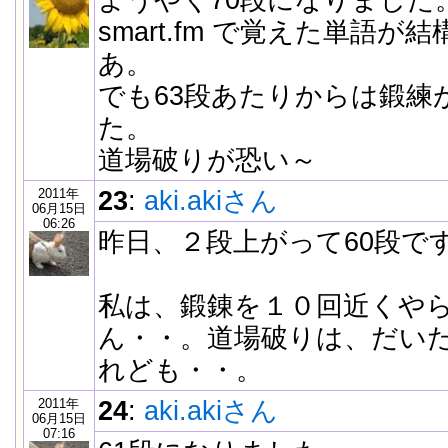
ようやく70段になりました
smart.fm で覚えた単語
あ。
でも63段あたりからは鍛練
た。
道場破りが恐い～
2011年
23
:
aki.akiさん
06月15日
06:26
昨日、２段上がって60段で
私は、鍛錬を１０回近くや
ん・・。道場破りは、だい
れども・・。
2011年
24
:
aki.akiさん
06月15日
07:16