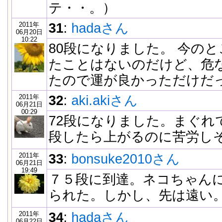
テ・・。）
2011年
31
:
hadaさん
06月20日
10:22
80段になりました。 今の
たことはないのだけど、危
たので運が良かっただけだ
2011年
32
:
aki.akiさん
06月21日
00:29
72段になりました。まぐれ
段したら上がるのに苦労し
2011年
33
:
bonsuke2010さん
06月21日
19:49
７５段に到達。ネコちゃん
られた。しかし、先は遠い
2011年
34
:
hadaさん
06月22日