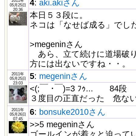
2011年
4
:
aki.akiさん
05月25日
20:36
本日５３段に。
ネコは「なせば成る」でし
>megeninさん
あら、立て続けに道場破り
方には出ないですね・・。
2011年
5
:
megeninさん
05月25日
23:03
<(;￣ ･￣)=3 ﾌｩ... 84段
３度目の正直だった 危な
2011年
6
:
bonsuke2010さん
05月26日
07:45
>>5 megeninさん
ゴールインが着々と迫ってい