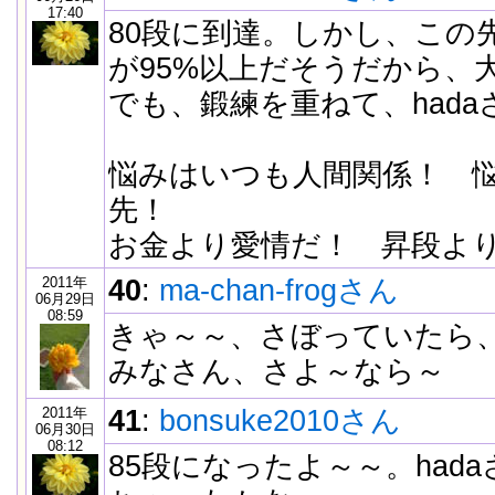
17:40
80段に到達。しかし、この
が95%以上だそうだから、
でも、鍛練を重ねて、had
悩みはいつも人間関係！ 
先！
お金より愛情だ！ 昇段よ
2011年
40
:
ma-chan-frogさん
06月29日
08:59
きゃ～～、さぼっていたら
みなさん、さよ～なら～
2011年
41
:
bonsuke2010さん
06月30日
08:12
85段になったよ～～。had