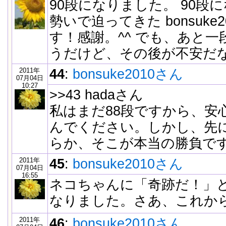
90段になりました。 90段
勢いで迫ってきた bonsuke
す！感謝。^^ でも、あと
うだけど、その後が不安だ
2011年
44
:
bonsuke2010さん
07月04日
10:27
>>43 hadaさん
私はまだ88段ですから、安
んでください。しかし、先
らか、そこが本当の勝負で
2011年
45
:
bonsuke2010さん
07月04日
16:55
ネコちゃんに「奇跡だ！」と
なりました。さあ、これか
2011年
46
:
bonsuke2010さん