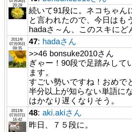
07月04日
20:29
続いて91段に。ネコちゃん
と言われたので、今日はも
hadaさ～ん、このスキに
2011年
47
:
hadaさん
07月05日
09:35
>>46 bonsuke2010さん
ぎゃー！90段で足踏みして
ます。
すごい勢いですね！おめで
半分以上が知らない単語に
はかなり遅くなりそう。
2011年
48
:
aki.akiさん
07月07日
16:42
昨日、７５段に。