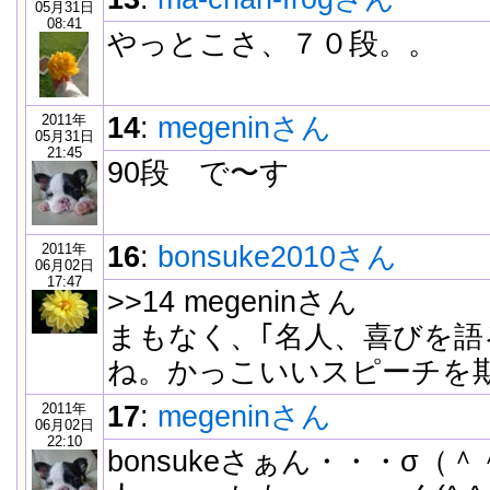
05月31日
08:41
やっとこさ、７０段。。
2011年
14
:
megeninさん
05月31日
21:45
90段 で〜す
2011年
16
:
bonsuke2010さん
06月02日
17:47
>>14 megeninさん
まもなく、｢名人、喜びを語
ね。かっこいいスピーチを
2011年
17
:
megeninさん
06月02日
22:10
bonsukeさぁん・・・σ（