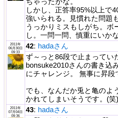
ちゃったかな。
しかし、正答率95%以上で
強いられる。見慣れた問題
うっかりミスもしがち。ボ
し。一問一問、慎重にいか
2011年
42
:
hadaさん
06月30日
09:33
ず～っと86段で止まってい
bonsuke2010さんの書き
にチャレンジ。 無事に昇段
でも、なんだか兎と亀のよ
かれてしまいそうです。(笑
2011年
43
:
hadaさん
07月04日
09:36