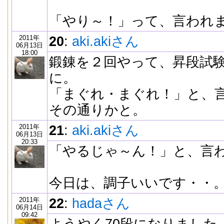
「やり～！」って、言われ
2011年
20
:
aki.akiさん
06月13日
18:00
鍛錬を２回やって、昇段試
に。
「まぐれ・まぐれ！」と、
その通りかと。
2011年
21
:
aki.akiさん
06月13日
20:33
「やるじゃ～ん！」と、言
今日は、調子いいです・・
2011年
22
:
hadaさん
06月14日
09:42