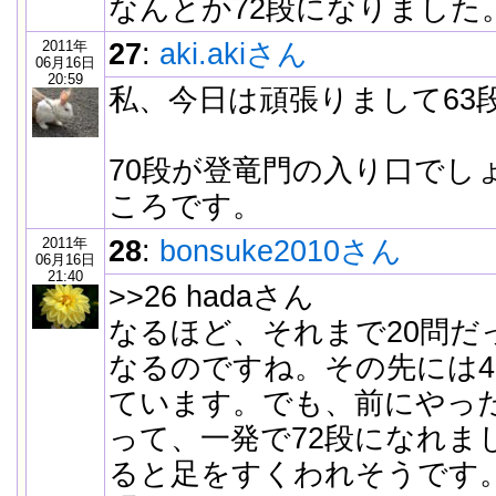
なんとか72段になりました
2011年
27
:
aki.akiさん
06月16日
20:59
私、今日は頑張りまして63
70段が登竜門の入り口でし
ころです。
2011年
28
:
bonsuke2010さん
06月16日
21:40
>>26 hadaさん
なるほど、それまで20問だ
なるのですね。その先には4
ています。でも、前にやっ
って、一発で72段になれま
ると足をすくわれそうです