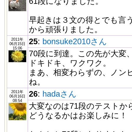
61段になりました。
早起きは３文の得とでも言
から頑張りました。
2011年
25
:
bonsuke2010さん
06月15日
15:06
70段に到達。この先が大変
ドキドキ、ワクワク。
まあ、相変わらずの、ノン
ね。
2011年
26
:
hadaさん
06月16日
08:54
大変なのは71段のテストか
どうなるかはお楽しみに！