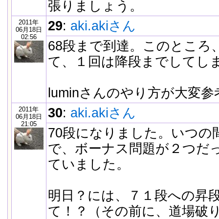
張りましょう。
2011年
29
:
aki.akiさん
06月18日
02:56
68段まで到達。このところ
て、１回は降段までしてし
luminさんのやり方が大変
2011年
30
:
aki.akiさん
06月18日
21:05
70段になりました。いつの
で、ボーナス問題が２つだ
ていました。
明日？には、７１段への昇
て！？（その前に、道場破