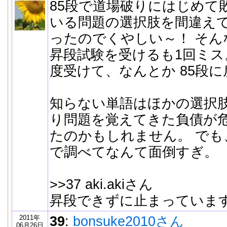
85段で道場破りにはじめて
いる問題の選択肢を間違え
ったのでくやしい～！ そん
昇段試験を受けるも1回ミス
度受けて、なんとか 85段
知らない単語はほかの選択
り問題を覚えてきた負債が
たのかもしれません。 でも
で調べてなんて面倒すぎ。
>>37 aki.akiさん
昇段できずに止まっています
2011年
39
:
bonsuke2010さん
06月26日