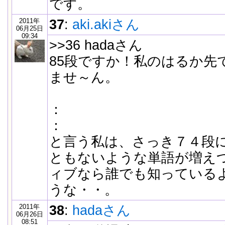
です。
2011年
37
:
aki.akiさん
06月25日
09:34
>>36 hadaさん
85段ですか！私のはるか先
ませ～ん。
：
：
と言う私は、さっき７４段
ともないような単語が増え
ィブなら誰でも知っている
うな・・。
2011年
38
:
hadaさん
06月26日
08:51