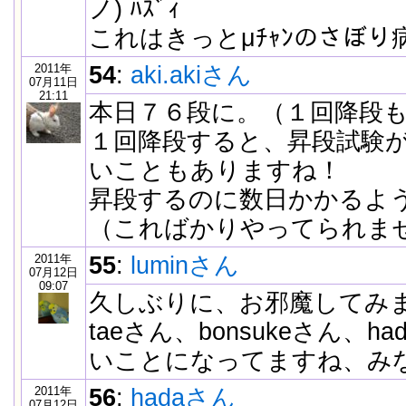
ノ) ﾊｽﾞｨ
これはきっとμﾁｬﾝのさぼ
2011年
54
:
aki.akiさん
07月11日
21:11
本日７６段に。（１回降段
１回降段すると、昇段試験
いこともありますね！
昇段するのに数日かかるよ
（こればかりやってられま
2011年
55
:
luminさん
07月12日
09:07
久しぶりに、お邪魔してみ
taeさん、bonsukeさん、
いことになってますね、み
2011年
56
:
hadaさん
07月12日