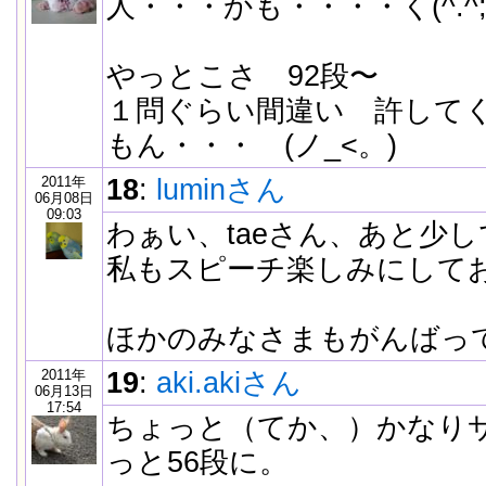
人・・・かも・・・・く(^.^;
やっとこさ 92段〜
１問ぐらい間違い 許して
もん・・・ (ノ_<。)
2011年
18
:
luminさん
06月08日
09:03
わぁい、taeさん、あと少
私もスピーチ楽しみにして
ほかのみなさまもがんばっ
2011年
19
:
aki.akiさん
06月13日
17:54
ちょっと（てか、）かなり
っと56段に。