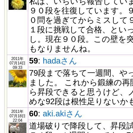
私は、いちいち報告してい
９０段を往復しています。
０問を過ぎてからミスして
１段に挑戦して合格、とい
し。現在９０段。この壁を
もなりませんね。
2011年
59
:
hadaさん
07月14日
09:33
79段まで落ちて一週間、や
ました。 これから鍛練の再開
ら昇段できると思うけど、
めな92段は根性足りないか
2011年
60
:
aki.akiさん
07月18日
22:04
道場破りで降段して、昇段