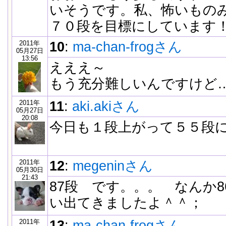
いそうです。私、怖いもの
７０段を目標にしています
2011年
10
:
ma-chan-frogさん
05月27日
13:56
えええ～
もう充分難しいんですけど
2011年
11
:
aki.akiさん
05月27日
20:08
今日も１段上がって５５段
2011年
12
:
megeninさん
05月30日
21:43
87段 です。。。 なんか
い出てきましたよ＾＾；
2011年
13
:
ma-chan-frogさん