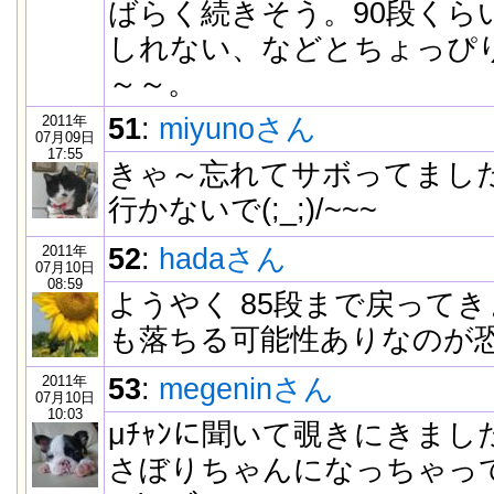
ばらく続きそう。90段くら
しれない、などとちょっぴ
～～。
2011年
51
:
miyunoさん
07月09日
17:55
きゃ～忘れてサボってまし
行かないで(;_;)/~~~
2011年
52
:
hadaさん
07月10日
08:59
ようやく 85段まで戻って
も落ちる可能性ありなのが恐
2011年
53
:
megeninさん
07月10日
10:03
μﾁｬﾝに聞いて覗きにきま
さぼりちゃんになっちゃって・・・