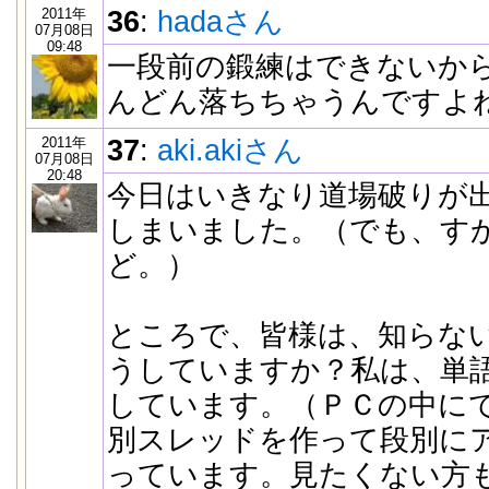
2011年
36
:
hadaさん
07月08日
09:48
一段前の鍛練はできないか
んどん落ちちゃうんですよ
2011年
37
:
aki.akiさん
07月08日
20:48
今日はいきなり道場破りが
しまいました。（でも、す
ど。）
ところで、皆様は、知らな
うしていますか？私は、単
しています。（ＰＣの中に
別スレッドを作って段別に
っています。見たくない方