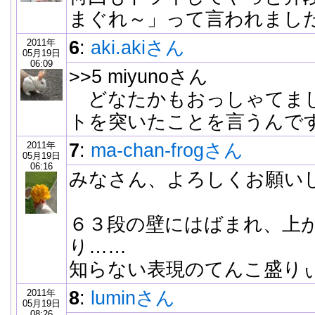
まぐれ～」って言われました。(
2011年
6
:
aki.akiさん
05月19日
06:09
>>5 miyunoさん
どなたかもおっしゃてまし
トを突いたことを言うんで
2011年
7
:
ma-chan-frogさん
05月19日
06:16
みなさん、よろしくお願い
６３段の壁にはばまれ、上
り……
知らない表現のてんこ盛り
2011年
8
:
luminさん
05月19日
08:26