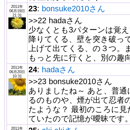
2011年
23
:
bonsuke2010さん
06月19日
21:31
>>22 hadaさん
少なくとも3パターンは覚
降りてくる、壁を突き破っ
上げて出てくる、の３つ。
もっと先に行くと、別の趣
2011年
24
:
hadaさん
06月20日
10:31
>>23 bonsuke2010さん
ありましたね～ あと、普通
るのものや、煙が出て忍者
たような？ 最初のころに見
ていたので記憶が曖昧です
2011年