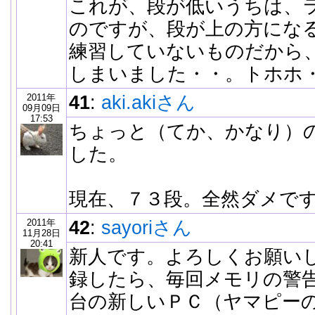
これが、段が低いうちは、
のですが、段が上の方にな
練習していないものだから
しまいました・・。トホホ
2011年
41
:
aki.akiさん
09月09日
17:53
ちょっと（てか、かなり）
した。
現在、７３段。全然ダメで
2011年
42
:
sayoriさん
11月28日
20:41
新人です。よろしくお願い
録したら、毎回メモリの警
台の新しいＰＣ（ヤマピー