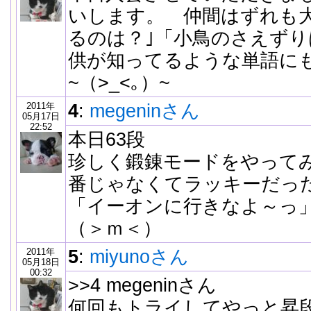
いします。 仲間はずれも
るのは？｣「小鳥のさえず
供が知ってるような単語に
~（>_<｡）~
2011年
4
:
megeninさん
05月17日
22:52
本日63段
珍しく鍛錬モードをやって
番じゃなくてラッキーだっ
「イーオンに行きなよ～っ
（＞ｍ＜）
2011年
5
:
miyunoさん
05月18日
00:32
>>4 megeninさん
何回もトライしてやっと昇