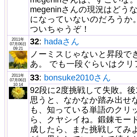
megeninさんの現況はど
になっていないのだろうか
ついちゃうぞ！
2011年
32
:
hadaさん
07月06日
09:21
ノーミスじゃないと昇段で
あ。 でも一段ぐらいはクリ
2011年
33
:
bonsuke2010さん
07月06日
10:14
92段に2度挑戦して失敗。
思うと、なかなか踏み出せ
も、知っている単語のクリ
ら、クヤシイね。鍛錬モード
成したら、また挑戦してみ