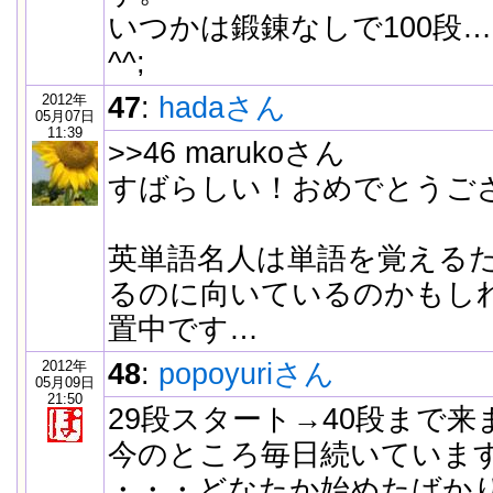
いつかは鍛錬なしで100段
^^;
2012年
47
:
hadaさん
05月07日
11:39
>>46 marukoさん
すばらしい！おめでとうご
英単語名人は単語を覚える
るのに向いているのかもし
置中です…
2012年
48
:
popoyuriさん
05月09日
21:50
29段スタート→40段まで来
今のところ毎日続いています
・・・どなたか始めたばか