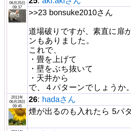
25
:
aki.akiさん
06月25日
09:37
>>23 bonsuke2010さん
道場破りですが、素直に扉
ンもありました。
これで、
・畳を上げて
・壁をぶち抜いて
・天井から
で、４パターンでしょうか
2011年
26
:
hadaさん
06月28日
09:45
煙が出るのも入れたら 5パ