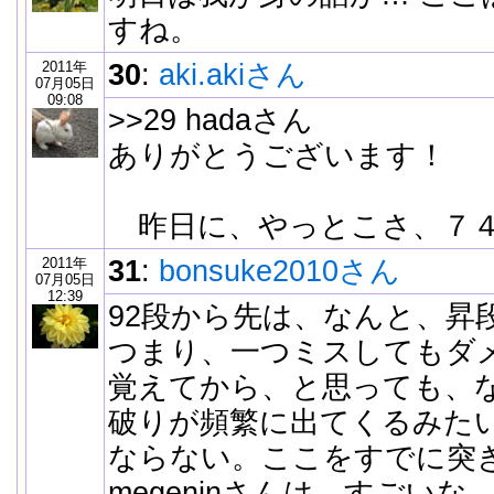
すね。
2011年
30
:
aki.akiさん
07月05日
09:08
>>29 hadaさん
ありがとうございます！
昨日に、やっとこさ、７４
2011年
31
:
bonsuke2010さん
07月05日
12:39
92段から先は、なんと、
つまり、一つミスしてもダ
覚えてから、と思っても、
破りが頻繁に出てくるみた
ならない。ここをすでに突き抜
megeninさんは、すごい