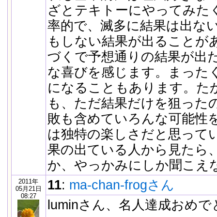
ざとテキトーにやってみた
率的で、滅多に結果は出な
もしない結果が出ることが
づくで予想通りの結果が出
な喜びを感じます。まった
になることもあります。た
も、ただ結果だけを狙った
敗も含めていろんな可能性
は独特の楽しさだと思って
果の出ている人から見たら
か、やっかみにしか聞こえ
2011年
11
:
ma-chan-frogさん
05月21日
08:27
luminさん、名人達成おめ