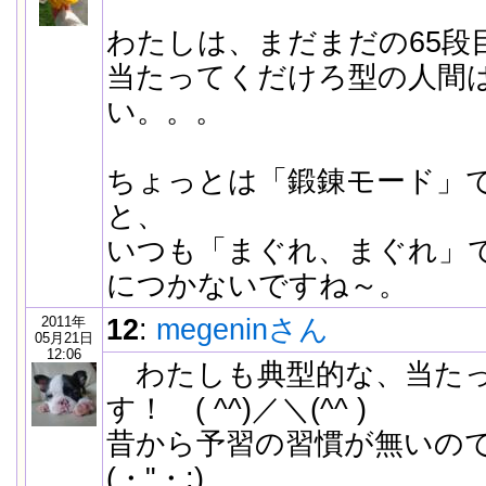
わたしは、まだまだの65段
当たってくだけろ型の人間
い。。。
ちょっとは「鍛錬モード」
と、
いつも「まぐれ、まぐれ」
につかないですね～。
2011年
12
:
megeninさん
05月21日
12:06
わたしも典型的な、当たっ
す！ ( ^^)／＼(^^ )
昔から予習の習慣が無いの
(・"・;)