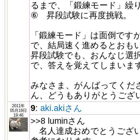
るまで、「鍛練モード」繰
⑥ 昇段試験に再度挑戦。
「鍛練モード」は面倒です
で、結局速く進めるとおも
昇段試験でも、おんなじ選
で、答えを覚えてしまいま
みなさま、がんばってくださいね
ん、どうもありがとうござ
2011年
9
:
aki.akiさん
05月19日
19:46
>>8 luminさん
名人達成おめでとうござい