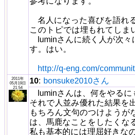
参考になります。
名人になった喜びを語れる
このトピでは埋もれてしま
luminさんに続く人が次
す。はい。
http://q-eng.com/communi
2011年
10
:
bonsuke2010さん
05月19日
21:54
luminさんは、何をやる
それで人並み優れた結果を
もちろん文句のつけようが
は、馬鹿なことをしたくな
私も基本的には理屈好きな