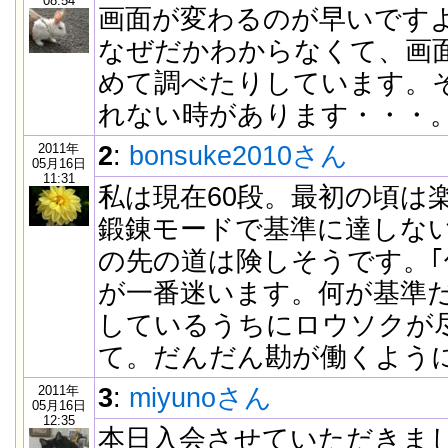
08:54
画面が変わるのが早いです
なぜだかわからなくて、画
めて調べたりしています。
れない時があります・・・
2011年
2
:
bonsuke2010さん
05月16日
11:31
私は現在60段。最初の頃は
鍛錬モードで基準に達しな
の先の道は険しそうです。
が一番迷います。何が基準
しているうちにロウソクが
て。だんだん勘が働くよう
2011年
3
:
miyunoさん
05月16日
12:35
本日入会させていただきま