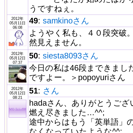
うですねぇ。
2012年
49
:
samkinoさん
05月11日
06:08
ようやく私も、４０段突破
然見えません。
2012年
50
:
siesta8093さん
05月12日
07:37
今日の私は46段まできまし
ですよー。＞popoyuriさん
2012年
51
:
さん
05月12日
08:21
hadaさん、ありがとうござ
燃え尽きました…^^;
途中からはもう「英単語」
なくなっていたような^^;