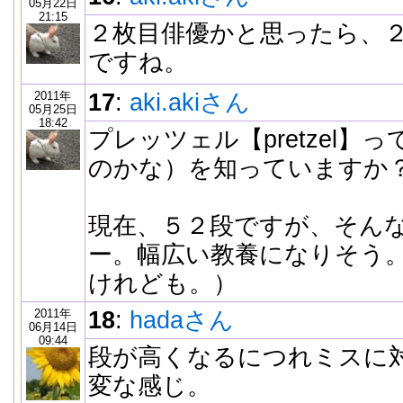
05月22日
21:15
２枚目俳優かと思ったら、
ですね。
2011年
17
:
aki.akiさん
05月25日
18:42
プレッツェル【pretzel】
のかな）を知っていますか
現在、５２段ですが、そん
ー。幅広い教養になりそう
けれども。）
2011年
18
:
hadaさん
06月14日
09:44
段が高くなるにつれミスに
変な感じ。