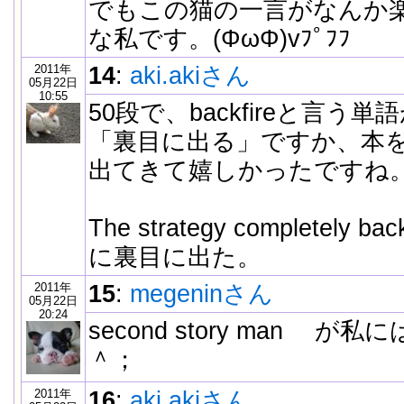
でもこの猫の一言がなんか
な私です。(ΦωΦ)vﾌﾟﾌﾌ
2011年
14
:
aki.akiさん
05月22日
10:55
50段で、backfireと言う
「裏目に出る」ですか、本
出てきて嬉しかったですね
The strategy completely
に裏目に出た。
2011年
15
:
megeninさん
05月22日
20:24
second story man 
＾；
2011年
16
:
aki.akiさん