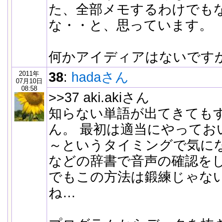
た、全部メモするわけでも
な・・と、思っています。
何かアイディアはないです
2011年
38
:
hadaさん
07月10日
08:58
>>37 aki.akiさん
知らない単語が出てきても
ん。 最初は適当にやってお
～というタイミングで気にな
などの辞書で音声の確認を
でもこの方法は鍛練じゃな
ね…