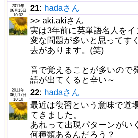
2011年
21
:
hadaさん
06月15日
10:02
>> aki.akiさん
実は3年前に英単語名人をイ
変な問題が多いと思ってす
去があります。(笑)
音で覚えることが多いので
語が出てくると辛い～
2011年
22
:
hadaさん
06月17日
10:10
最近は復習という意味で道
てきました。
あれって出現パターンがい
何種類あるんだろう？