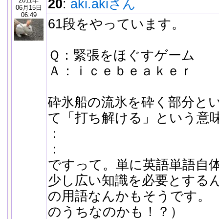
2011年
20
:
aki.akiさん
06月15日
06:49
61段をやっています。
Ｑ：緊張をほぐすゲーム
Ａ：ｉｃｅｂｅａｋｅｒ
砕氷船の流氷を砕く部分と
て「打ち解ける」という意
：
：
ですって。単に英語単語自
少し広い知識を必要とする
の用語なんかもそうです。
のうちなのかも！？）