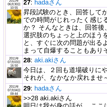
2011年
27
:
hadaさん
06月30日
10:55
昇段試験のとき、回答して
での時間がじれったく感じ
か？ そんなときは、回答後
選択肢のちょっと上のほう
と、すぐに次の問題が出るよ
まって自爆することもありそ
2011年
28
:
aki.akiさん
07月03日
16:50
今日は、２回も道場破りに
それが、なかなか戻れませ
2011年
29
:
hadaさん
07月04日
09:44
>>28 aki.akiさん
明日は我が身の話が… ここ