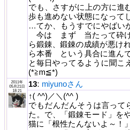
でも、さすがに上の方に進
歩も進めない状態になって
…てか、もうすでにやばいか
今は まず 当たって砕け
ら鍛錬、鍛錬の成績が悪け
ら本番 という具合に進ん
と毎日やってるように聞こ
(*≧m≦*)
2011年
13
:
miyunoさん
05月21日
18:21
↑( ^^)／＼(^^ )
でもだんだんそうは言って
た。で、「鍛錬モード」を
猫に「根性たんないよ～！