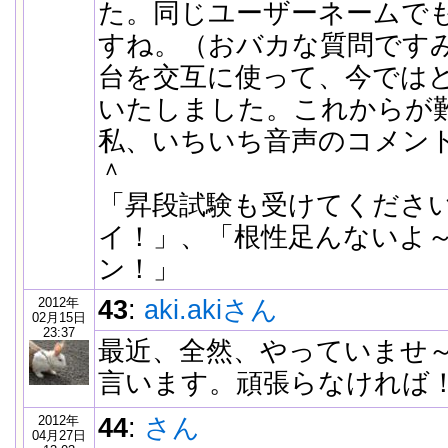
た。同じユーザーネームで
すね。（おバカな質問です
台を交互に使って、今では
いたしました。これからが
私、いちいち音声のコメン
＾
「昇段試験も受けてください
イ！」、「根性足んないよ～
ン！」
2012年
43
:
aki.akiさん
02月15日
23:37
最近、全然、やっていませ
言います。頑張らなければ
2012年
44
:
さん
04月27日