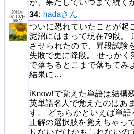
が、果たしていつまで続く
2011年
34
:
hadaさん
07月07日
09:28
ついに恐れていたことが起
泥沼にはまって現在79段。
させられたので、昇段試験
失敗で更に降段。 せっかく
で落ちるとこまで落ちてみ
結果に…
iKnow!で覚えた単語は結
英単語名人で覚えたのはあ
す。 どちらかといえば単語
正解の選択肢を覚えちゃって
りないだけかもしれないので