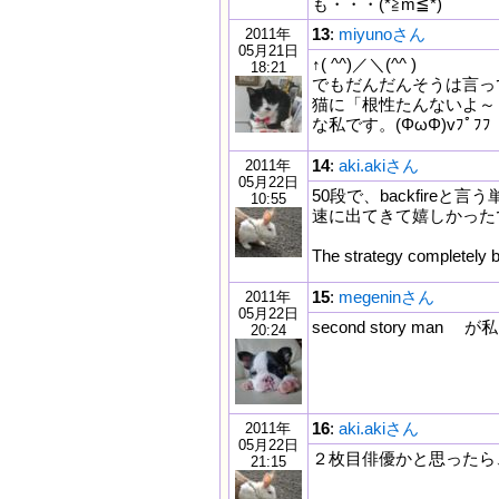
も・・・(*≧m≦*)
13
:
miyunoさん
2011年
05月21日
↑( ^^)／＼(^^ )
18:21
でもだんだんそうは言っ
猫に「根性たんないよ～
な私です。(ΦωΦ)vﾌﾟﾌﾌ
14
:
aki.akiさん
2011年
05月22日
50段で、backfir
10:55
速に出てきて嬉しかった
The strategy compl
15
:
megeninさん
2011年
05月22日
second story m
20:24
16
:
aki.akiさん
2011年
05月22日
２枚目俳優かと思ったら
21:15