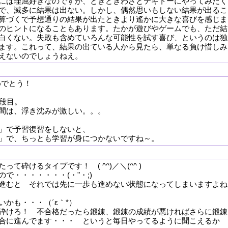
には理屈好きなのですが、ときどきわざとテキトーにやってみたく
で、滅多に結果は出ない。しかし、偶然思いもしない結果が出るこ
算づくで予想通りの結果が出たときより遙かに大きな喜びを感じま
のヒントになることもあります。たかが遊びやゲームでも、ただ結
白くない。失敗も含めていろんな可能性を試す喜び、というのは独
ます。これって、結果の出ている人から見たら、単なる負け惜しみ
えないのでしょうねえ。
めでとう！
5段目。
間は、浮き沈みが激しい。。。
」で予習復習をしないと、
」で、ちっとも学習が身につかないですね～。
砕けるタイプです！ ( ^^)／＼(^^ )
で・・・・・・・(・"・;)
進むと それでは先に一歩も進めない状態になってしまいますよね
かも・・・（´ε｀*）
砕けろ！ 不合格だったら鍛錬、鍛錬の成績が悪ければさらに鍛錬
合に進んでます・・・ というと毎日やってるように聞こえるか