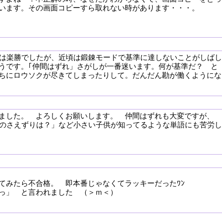
います。その画面コピーすら取れない時があります・・・。
頃は楽勝でしたが、近頃は鍛錬モードで基準に達しないことがしばし
うです。｢仲間はずれ」さがしが一番迷います。何が基準だ？ と
ちにロウソクが尽きてしまったりして。だんだん勘が働くようにな
ました。 よろしくお願いします。 仲間はずれも大変ですが、
鳥のさえずりは？」など小さい子供が知ってるような単語にも苦労し
てみたら不合格。 即本番じゃなくてラッキーだったﾜﾝ
っ」 と言われました （＞ｍ＜）