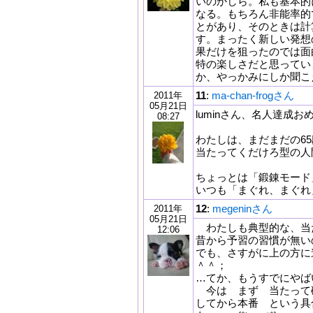
いのかしら。私も基本的
なる。もちろん非能率的
とがあり、そのときは計
す。まったく新しい発想
果だけを狙ったのでは面
特の楽しさだと思ってい
か、やっかみにしか聞こ
11
:
ma-chan-frogさん
2011年
05月21日
luminさん、名人達成お
08:27
わたしは、まだまだの6
当たってくだけろ型の人
ちょっとは「鍛錬モード
いつも「まぐれ、まぐれ
12
:
megeninさん
2011年
05月21日
わたしも典型的な、当たって
12:06
昔から予習の習慣が無いの
でも、さすがに上の方に
＾＾；
…てか、もうすでにやばい
今は まず 当たって
してから本番 という具