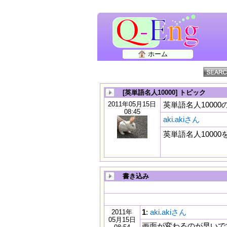
ホーム
[英単語名人10000] トピック
2011年05月15日
英単語名人10000
08:45
aki.akiさん
英単語名人1000
書き込み
1
:
aki.akiさん
2011年
05月15日
画面が変わるのが早いで