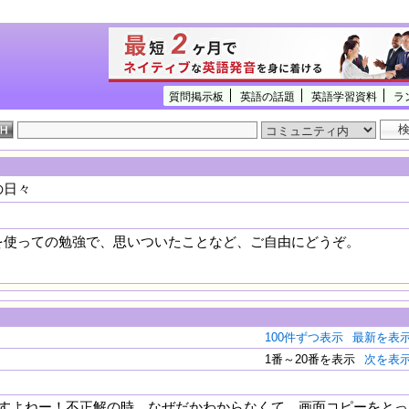
質問掲示板
英語の話題
英語学習資料
ラ
の日々
0を使っての勉強で、思いついたことなど、ご自由にどうぞ。
100件ずつ表示
最新を表
1番～20番を表示
次を表
すよねー！不正解の時、なぜだかわからなくて、画面コピーをとっ