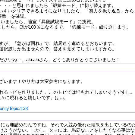
・・・と思われましたら「鍛練モード」に切り替えます。
いすいクリアできるようになりましたら、「努力を振り返る」から
解数」を確認。
いていましたら、適宜「昇段試験モード」に挑戦。
ましたら、③が100％になるまで、「鍛練モード」繰り返します。
。
すが、「急がば回れ」で、結局速く進めるとおもいます。
選択肢しか出ませんので、答えを覚えてしまいますから。
さいね～、aki.akiさん、どうもありがとうございました！
ざいます！やり方は大変参考になります。
れるトピを作りました。このトピでは埋もれてしまいそうですし。
が次々に現れると嬉しいです。はい。
unityTopic/138
やるにも理詰めなんですね。それで人並み優れた結果を出しているの
けようがない。しかし、タマには、馬鹿なことをしたくなる事はな