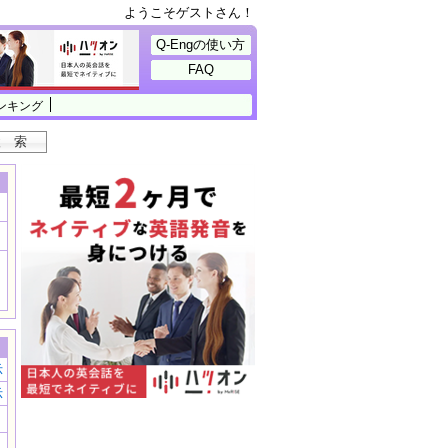
ようこそゲストさん！
Q-Engの使い方
FAQ
ンキング
示
示