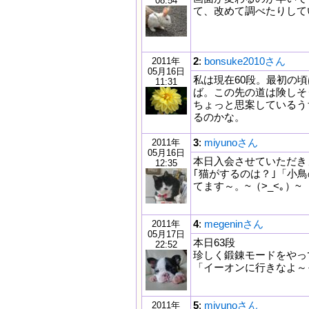
08:54
て、改めて調べたりして
2
:
bonsuke2010さん
2011年
05月16日
私は現在60段。最初の
11:31
ば。この先の道は険しそ
ちょっと思案しているう
るのかな。
3
:
miyunoさん
2011年
05月16日
本日入会させていただき
12:35
｢猫がするのは？｣「小
てます～。~（>_<｡）~
4
:
megeninさん
2011年
05月17日
本日63段
22:52
珍しく鍛錬モードをやっ
「イーオンに行きなよ～
5
:
miyunoさん
2011年