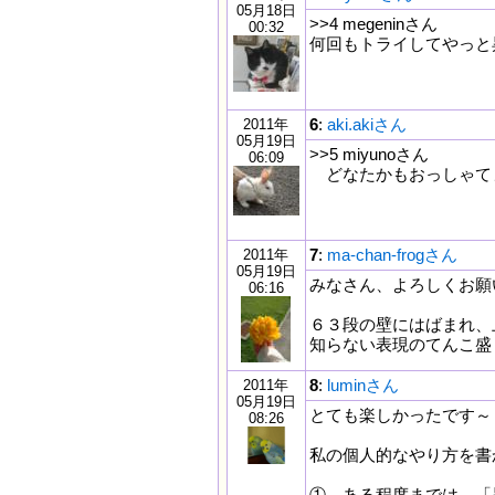
05月18日
>>4 megeninさん
00:32
何回もトライしてやっと昇
6
:
aki.akiさん
2011年
05月19日
>>5 miyunoさん
06:09
どなたかもおっしゃて
7
:
ma-chan-frogさん
2011年
05月19日
みなさん、よろしくお願
06:16
６３段の壁にはばまれ、
知らない表現のてんこ盛
8
:
luminさん
2011年
05月19日
とても楽しかったです～
08:26
私の個人的なやり方を書
① ある程度までは、「