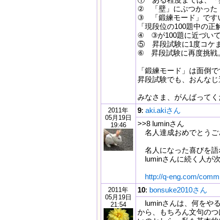
② 「壁」にぶつかった
③ 「鍛練モード」です
「現段位の100題中の正
④ ③が100題に近づ
⑤ 昇段試験に1度コケ
⑥ 昇段試験に再度挑戦
「鍛練モード」は面倒で
昇段試験でも、おんなじ
みなさま、がんばってくだ
9
:
aki.akiさん
2011年
05月19日
>>8 luminさん
19:46
名人達成おめでとうご
名人になった喜びを語
luminさんに続く人
http://q-eng.com/comm
10
:
bonsuke2010さん
2011年
05月19日
luminさんは、何を
21:54
から、もちろん文句のつ