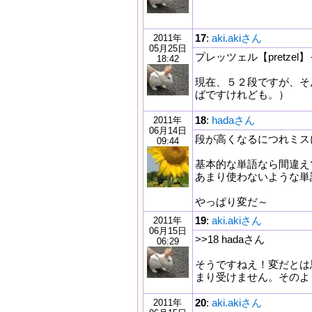
17
:
aki.akiさん
2011年
05月25日
プレッツェル【pretz
18:42
現在、５２段ですが、そ
ばですけれども。）
18
:
hadaさん
2011年
06月14日
段が高くなるにつれミス
09:44
基本的な単語なら間違え
あまり使わないような単
やっぱり変だ～
19
:
aki.akiさん
2011年
06月15日
>>18 hadaさん
06:29
そうですねえ！変だとは
まり受けません。そのよ
20
:
aki.akiさん
2011年