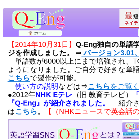
ホーム
【2014年10月31日】
Q-Eng独自の単
ジを作成しました。
⇒
バージョン3.01、
単語数が6000以上にまで増強され、T
ようになりました。ご自分で好きな単
こちら
で製作が可能。
使い方の説明
などは⇒
こちら
をご覧
●2012年
NHK Eテレ
（旧 教育テレビ）
『Q-Eng』が紹介されました。
紹介さ
は
こちら
。
【（NHKニュースで英会話