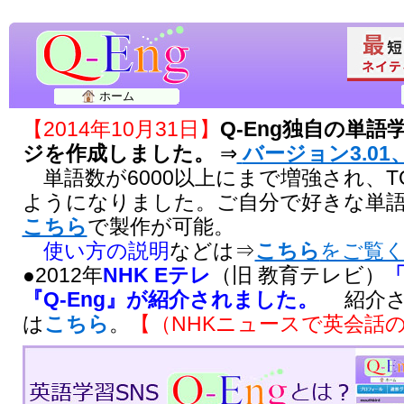
ホーム
【2014年10月31日】
Q-Eng独自の単
ジを作成しました。
⇒
バージョン3.01、
単語数が6000以上にまで増強され、T
ようになりました。ご自分で好きな単
こちら
で製作が可能。
使い方の説明
などは⇒
こちら
をご覧
●2012年
NHK Eテレ
（旧 教育テレビ）
『Q-Eng』が紹介されました。
紹介さ
は
こちら
。
【（NHKニュースで英会話