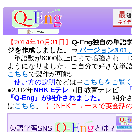
ホーム
【2014年10月31日】
Q-Eng独自の単
ジを作成しました。
⇒
バージョン3.01、
単語数が6000以上にまで増強され、T
ようになりました。ご自分で好きな単
こちら
で製作が可能。
使い方の説明
などは⇒
こちら
をご覧
●2012年
NHK Eテレ
（旧 教育テレビ）
『Q-Eng』が紹介されました。
紹介さ
は
こちら
。
【（NHKニュースで英会話