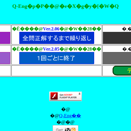
Q-Eng�p�P��@�e�X�g�y�[�W�Q
�Ӗ����@
Ver.2.06
�@�W��28��
�Ӗ����@
Ver.2.05
�@�W��28��
�@
�@
Q-Eng��
�@�@