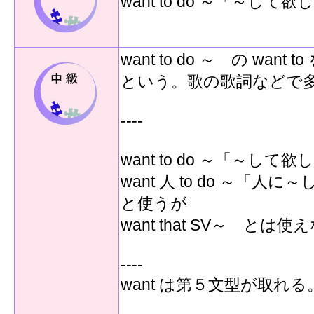
want to do ～「～し
want to do ～ の want
という。歌の歌詞などで
----
want to do ～「～して欲
want 人 to do ～「人
と使うが
want that SV～ とは
----
want は第５文型が取れる