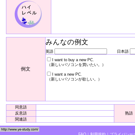
みんなの例文
英語
日本語
I want to buy a new PC.
（新しいパソコンを買いたい。）
例文
I want a new PC.
（新しいパソコンが欲しい。）
同意語
反意語
熟語
関連語
FAQ
｜
利用規約
｜
プライバシー