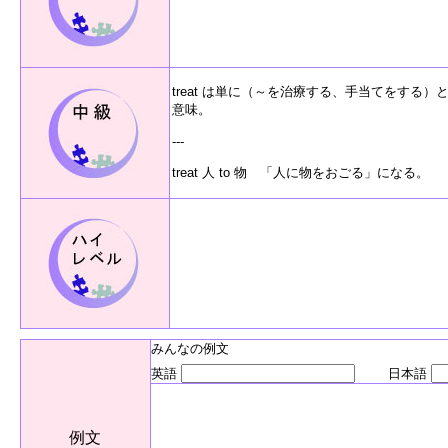
treat は単に（～を治療する、手当てをする）
意味。
---
treat 人 to 物 「人に物をおごる」になる。
みんなの例文
英語
日本語
例文