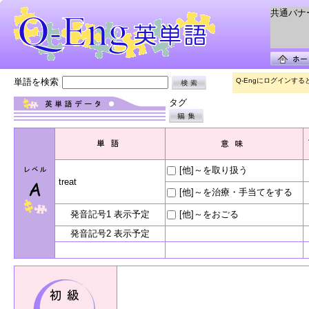
共通バナー 
単語を検索
Q-Engにログインす
タグ
[他]～を取り扱う
treat
[他]～を治療・手当てをする
発音記号1 表示予定
[他]～をおごる
発音記号2 表示予定