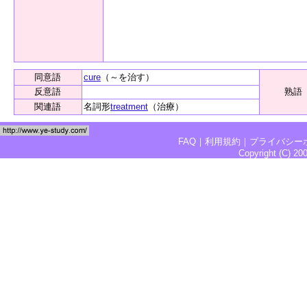
同意語
cure
（～を治す）
反意語
熟語
関連語
名詞形
treatment
（治療）
FAQ
｜
利用規約
｜
プライバシー
Copyright (C) 2