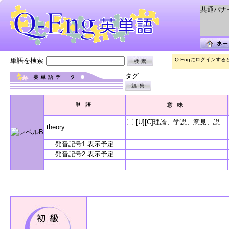
共通バナー 
単語を検索
Q-Engにログインす
タグ
[U][C]理論、学説、意見、説
theory
発音記号1 表示予定
発音記号2 表示予定