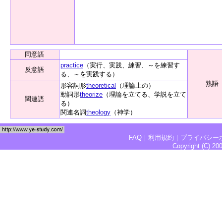
同意語
practice
（実行、実践、練習、～を練習す
反意語
る、～を実践する）
熟語
形容詞形
theoretical
（理論上の）
動詞形
theorize
（理論を立てる、学説を立て
関連語
る）
関連名詞
theology
（神学）
FAQ
｜
利用規約
｜
プライバシー
Copyright (C) 2