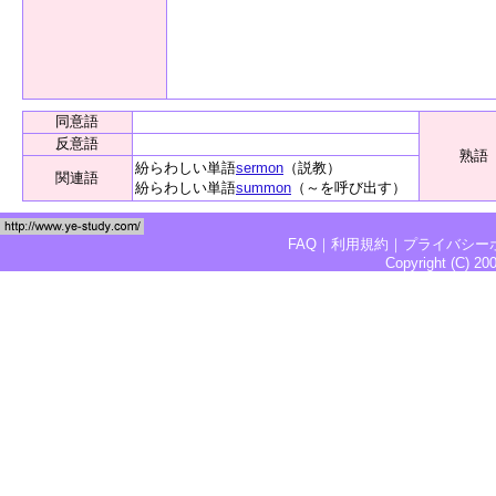
同意語
反意語
熟語
紛らわしい単語
sermon
（説教）
関連語
紛らわしい単語
summon
（～を呼び出す）
FAQ
｜
利用規約
｜
プライバシー
Copyright (C) 2