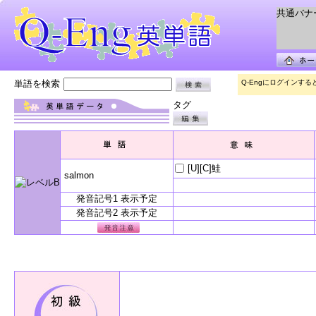
共通バナー 
単語を検索
Q-Engにログインす
タグ
[U][C]鮭
salmon
発音記号1 表示予定
発音記号2 表示予定