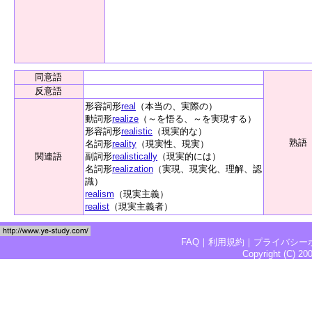
同意語
反意語
形容詞形
real
（本当の、実際の）
動詞形
realize
（～を悟る、～を実現する）
形容詞形
realistic
（現実的な）
熟語
名詞形
reality
（現実性、現実）
関連語
副詞形
realistically
（現実的には）
名詞形
realization
（実現、現実化、理解、認
識）
realism
（現実主義）
realist
（現実主義者）
FAQ
｜
利用規約
｜
プライバシー
Copyright (C) 2