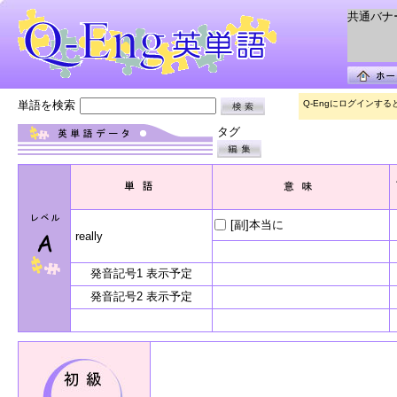
共通バナー 
単語を検索
Q-Engにログインす
タグ
[副]本当に
really
発音記号1 表示予定
発音記号2 表示予定