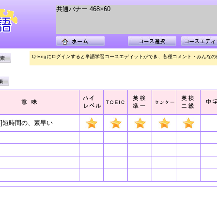
共通バナー 468×60
Q-Engにログインすると単語学習コースエディットができ、各種コメント・みんな
形]短時間の、素早い