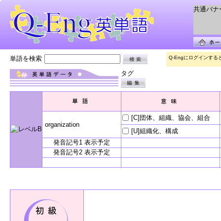
共通バナー 
単語を検索
Q-Engにログインす
タグ
[C]団体、組織、協会、組合
organization
[U]組織化、構成
発音記号1 表示予定
発音記号2 表示予定