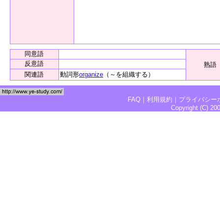
同意語
反意語
熟語
関連語
動詞形
organize
（～を組織する）
FAQ
｜
利用規約
｜
プライバシー
Copyright (C) 2