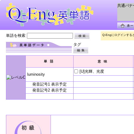
共通バナー 
単語を検索
Q-Engにログインす
タグ
[U]光輝、光度
luminosity
発音記号1 表示予定
発音記号2 表示予定