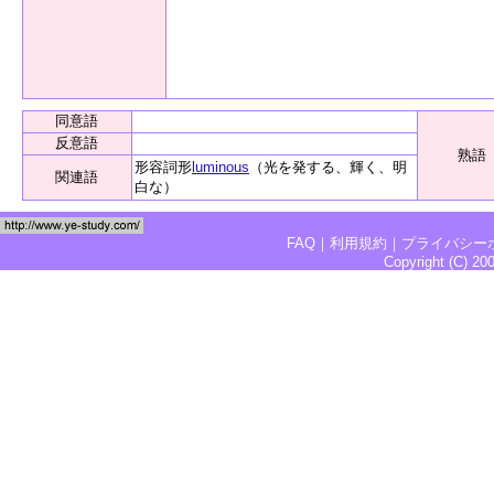
同意語
反意語
熟語
形容詞形
luminous
（光を発する、輝く、明
関連語
白な）
FAQ
｜
利用規約
｜
プライバシー
Copyright (C) 2