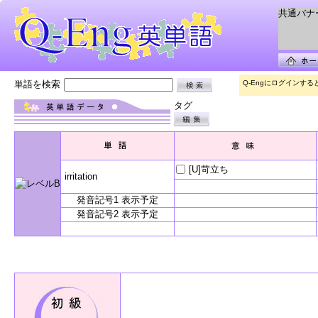
共通バナー 
単語を検索
Q-Engにログインす
タグ
[U]苛立ち
irritation
発音記号1 表示予定
発音記号2 表示予定