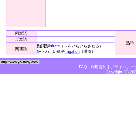
同意語
反意語
熟語
動詞形
irritate
（～をいらいらさせる）
関連語
紛らわしい単語
irrigation
（灌漑）
FAQ
｜
利用規約
｜
プライバシー
Copyright (C) 2