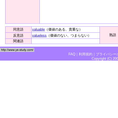
同意語
valuable
（価値のある、貴重な）
熟語
反意語
valueless
（価値のない、つまらない）
関連語
FAQ
｜
利用規約
｜
プライバシー
Copyright (C) 2