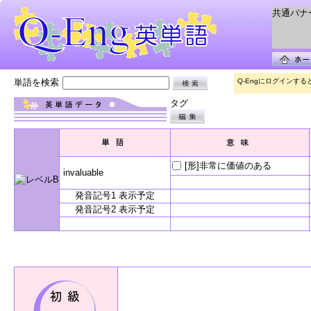
共通バナー 
単語を検索
Q-Engにログインす
タグ
[形]非常に価値のある
invaluable
発音記号1 表示予定
発音記号2 表示予定