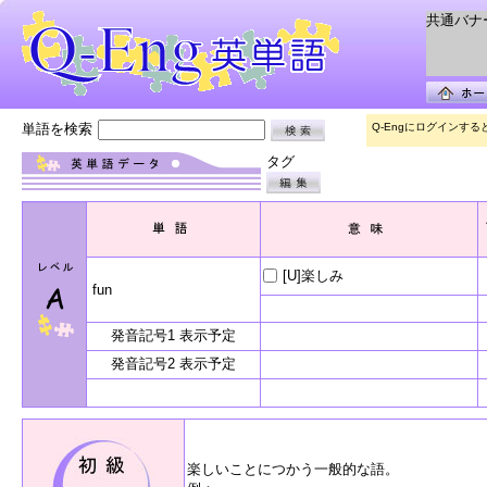
共通バナー 
単語を検索
Q-Engにログインす
タグ
[U]楽しみ
fun
発音記号1 表示予定
発音記号2 表示予定
楽しいことにつかう一般的な語。