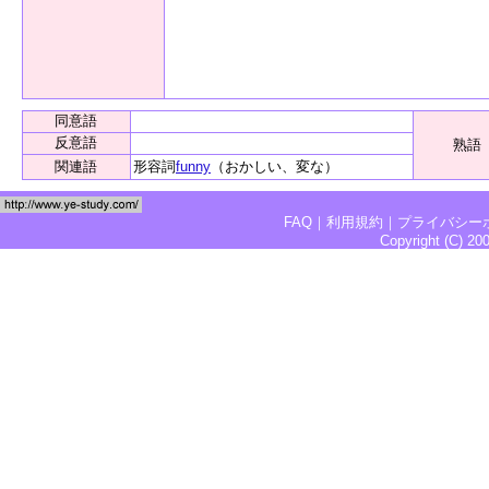
同意語
反意語
熟語
関連語
形容詞
funny
（おかしい、変な）
FAQ
｜
利用規約
｜
プライバシー
Copyright (C) 2